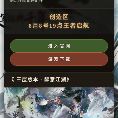
耐玩性高 能搬能肝
创造区
8月8号19点王者启航
进 入 官 网
游 戏 下 载
《 三层版本 · 醉意江湖》