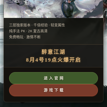
三层独家版本 · 千倍经验 · 轻变属性
纯手法 PK · 2K 复古高清
免费畅玩 · 激情不断
醉意江湖
8月4号19点火爆开启
进 入 官 网
游 戏 下 载