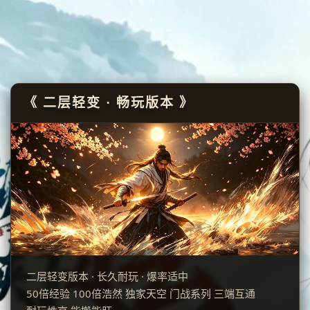
《 二层轻变 · 畅玩版本 》
二层轻变版本 · 长久耐玩 · 爆率适中
50倍经验 100倍浩然 独家天空 门战系列 三端互通