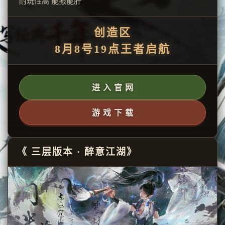
耐玩性高 能搬能肝
创造区
8月8号19点王者启航
进 入 官 网
游 戏 下 载
《 三层版本 · 醉意江湖》