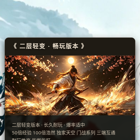
《 二层轻变 · 畅玩版本 》
二层轻变版本 · 长久耐玩 · 爆率适中
50倍经验 100倍浩然 独家天空 门战系列 三端互通