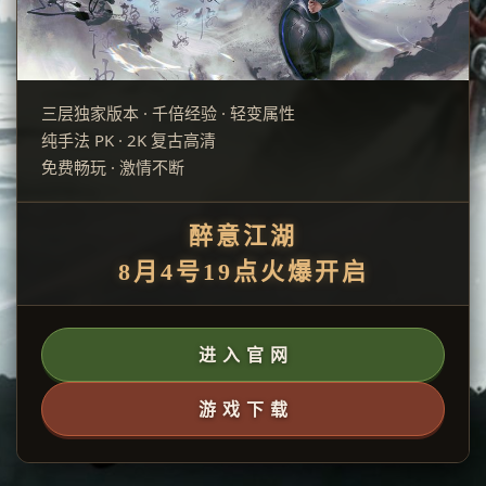
三层独家版本 · 千倍经验 · 轻变属性
纯手法 PK · 2K 复古高清
免费畅玩 · 激情不断
醉意江湖
8月4号19点火爆开启
进 入 官 网
游 戏 下 载