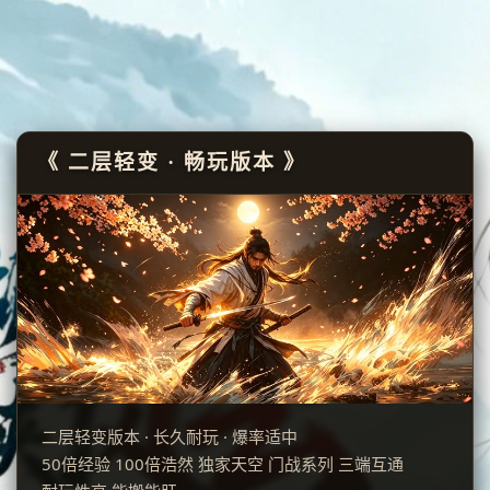
《 二层轻变 · 畅玩版本 》
二层轻变版本 · 长久耐玩 · 爆率适中
50倍经验 100倍浩然 独家天空 门战系列 三端互通