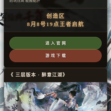
耐玩性高 能搬能肝
创造区
8月8号19点王者启航
进 入 官 网
游 戏 下 载
《 三层版本 · 醉意江湖》