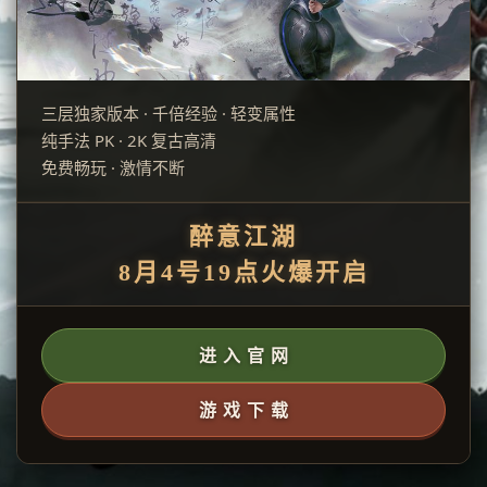
三层独家版本 · 千倍经验 · 轻变属性
纯手法 PK · 2K 复古高清
免费畅玩 · 激情不断
醉意江湖
8月4号19点火爆开启
进 入 官 网
游 戏 下 载