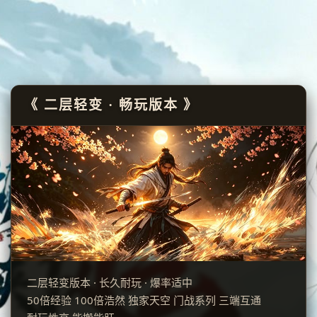
《 二层轻变 · 畅玩版本 》
二层轻变版本 · 长久耐玩 · 爆率适中
50倍经验 100倍浩然 独家天空 门战系列 三端互通