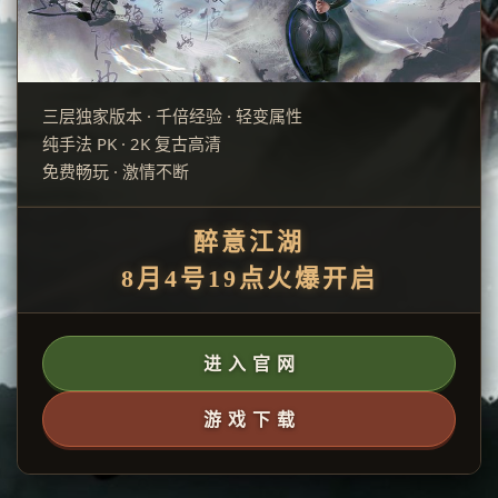
三层独家版本 · 千倍经验 · 轻变属性
纯手法 PK · 2K 复古高清
免费畅玩 · 激情不断
醉意江湖
8月4号19点火爆开启
进 入 官 网
游 戏 下 载