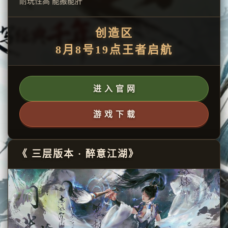
耐玩性高 能搬能肝
创造区
8月8号19点王者启航
进 入 官 网
游 戏 下 载
《 三层版本 · 醉意江湖》